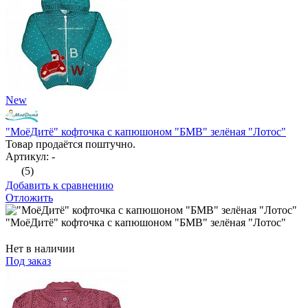
New
"МоёДитё" кофточка с капюшоном "БМВ" зелёная "Лотос"
Товар продаётся поштучно.
Артикул: -
(5)
Добавить к сравнению
Отложить
"МоёДитё" кофточка с капюшоном "БМВ" зелёная "Лотос"
Нет в наличии
Под заказ