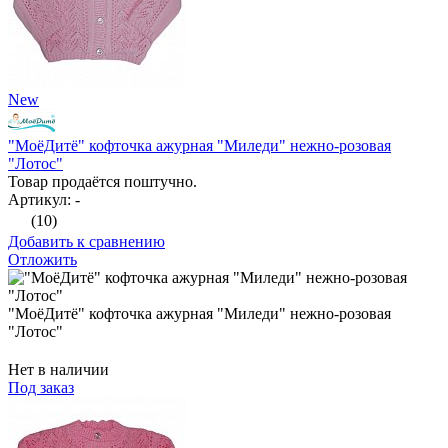
New
"МоёДитё" кофточка ажурная "Миледи" нежно-розовая
"Лотос"
Товар продаётся поштучно.
Артикул: -
(10)
Добавить к сравнению
Отложить
"МоёДитё" кофточка ажурная "Миледи" нежно-розовая
"Лотос"
Нет в наличии
Под заказ