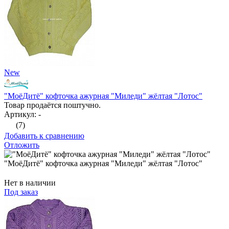
New
"МоёДитё" кофточка ажурная "Миледи" жёлтая "Лотос"
Товар продаётся поштучно.
Артикул: -
(7)
Добавить к сравнению
Отложить
"МоёДитё" кофточка ажурная "Миледи" жёлтая "Лотос"
Нет в наличии
Под заказ