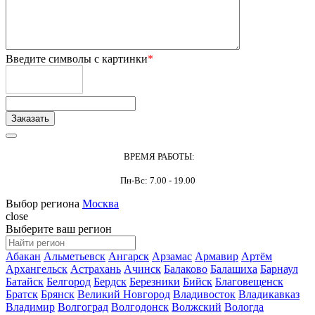
Введите символы с картинки
*
ВРЕМЯ РАБОТЫ:
Пн-Вс: 7.00 - 19.00
Выбор региона
Москва
close
Выберите ваш регион
Абакан
Альметьевск
Ангарск
Арзамас
Армавир
Артём
Архангельск
Астрахань
Ачинск
Балаково
Балашиха
Барнаул
Батайск
Белгород
Бердск
Березники
Бийск
Благовещенск
Братск
Брянск
Великий Новгород
Владивосток
Владикавказ
Владимир
Волгоград
Волгодонск
Волжский
Вологда