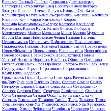
Воронеж
Грозный
Дербент
Дзержинск
Димитровград
Евпатория
Екатеринбург
Елец
Ессентуки
Железногорск
Златоуст
Иваново
Ижевск
Иркутск
Йошкар-Ола
Казань
Калининград
Калуга
Каменск-Уральский
Камышин
Каспийск
Кемерово
Керчь
Киров
Кисловодск
Ковров
Коломна
Комсомольск-на-Амуре
Кострома
Краснодар
Красноярск
Курган
Курск
Кызыл
Липецк
Люберцы
Магнитогорск
Майкоп
Махачкала
Миасс
Москва
Мурманск
Муром
Мытищи
Набережные Челны
Назрань
Нальчик
Невинномысск
Нефтекамск
Нефтеюганск
Нижневартовск
Нижнекамск
Нижний Новгород
Нижний Тагил
Новокузнецк
Новокуйбышевск
Новомосковск
Новороссийск
Новосибирск
Новочебоксарск
Новочеркасск
Новошахтинск
Новый
Уренгой
Ногинск
Норильск
Ноябрьск
Обнинск
Одинцово
Октябрьский
Омск
Орел
Оренбург
Орехово-Зуево
Орск
Пенза
Первоуральск
Пермь
Петрозаводск
Петропавловск-
Камчатский
Подольск
Прокопьевск
Псков
Пушкино
Пятигорск
Раменское
Ростов-
на-Дону
Рубцовск
Рыбинск
Рязань
Салават
Самара
Санкт-
Петербург
Саранск
Саратов
Севастополь
Северодвинск
Северск
Сергиев Посад
Серпухов
Симферополь
Смоленск
Сочи
Ставрополь
Старый Оскол
Стерлитамак
Сургут
Сызрань
Сыктывкар
Таганрог
Тамбов
Тверь
Тольятти
Томск
Тула
Тюмень
Улан-Удэ
Ульяновск
Уссурийск
Уфа
Хабаровск
Хасавюрт
Химки
Чебоксары
Челябинск
Череповец
Черкесск