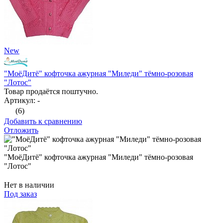
New
"МоёДитё" кофточка ажурная "Миледи" тёмно-розовая
"Лотос"
Товар продаётся поштучно.
Артикул: -
(6)
Добавить к сравнению
Отложить
"МоёДитё" кофточка ажурная "Миледи" тёмно-розовая
"Лотос"
Нет в наличии
Под заказ