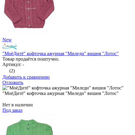
New
"МоёДитё" кофточка ажурная "Миледи" вишня "Лотос"
Товар продаётся поштучно.
Артикул: -
(2)
Добавить к сравнению
Отложить
"МоёДитё" кофточка ажурная "Миледи" вишня "Лотос"
Нет в наличии
Под заказ