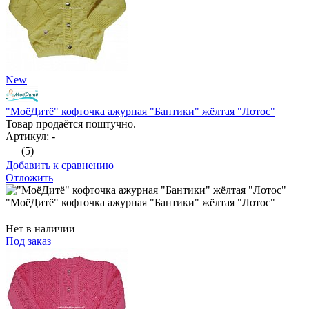
New
"МоёДитё" кофточка ажурная "Бантики" жёлтая "Лотос"
Товар продаётся поштучно.
Артикул: -
(5)
Добавить к сравнению
Отложить
"МоёДитё" кофточка ажурная "Бантики" жёлтая "Лотос"
Нет в наличии
Под заказ