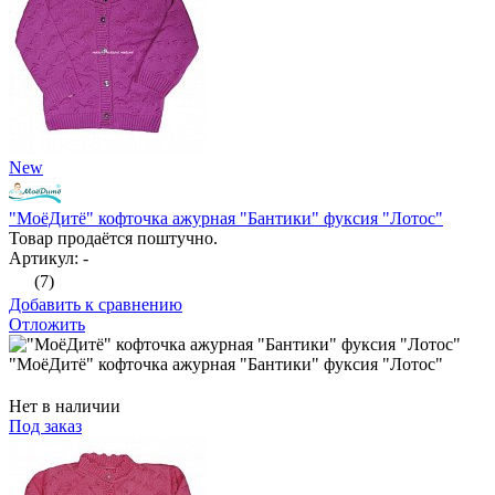
New
"МоёДитё" кофточка ажурная "Бантики" фуксия "Лотос"
Товар продаётся поштучно.
Артикул: -
(7)
Добавить к сравнению
Отложить
"МоёДитё" кофточка ажурная "Бантики" фуксия "Лотос"
Нет в наличии
Под заказ