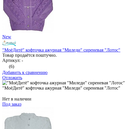
New
"МоёДитё" кофточка ажурная "Миледи" сиреневая "Лотос"
Товар продаётся поштучно.
Артикул: -
(6)
Добавить к сравнению
Отложить
"МоёДитё" кофточка ажурная "Миледи" сиреневая "Лотос"
Нет в наличии
Под заказ