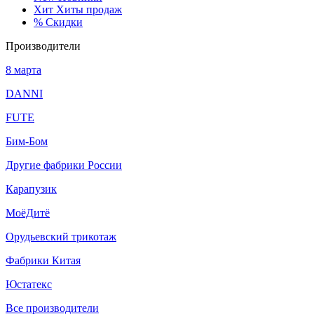
Хит
Хиты продаж
%
Скидки
Производители
8 марта
DANNI
FUTE
Бим-Бом
Другие фабрики России
Карапузик
МоёДитё
Орудьевский трикотаж
Фабрики Китая
Юстатекс
Все производители