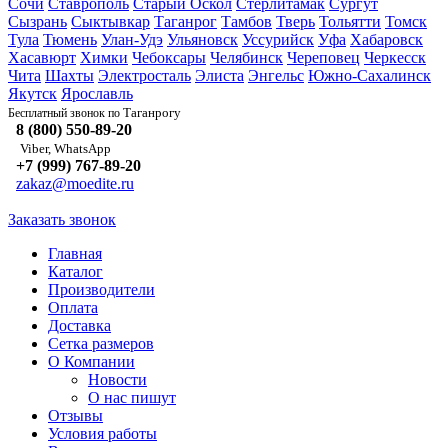
Сочи
Ставрополь
Старый Оскол
Стерлитамак
Сургут
Сызрань
Сыктывкар
Таганрог
Тамбов
Тверь
Тольятти
Томск
Тула
Тюмень
Улан-Удэ
Ульяновск
Уссурийск
Уфа
Хабаровск
Хасавюрт
Химки
Чебоксары
Челябинск
Череповец
Черкесск
Чита
Шахты
Электросталь
Элиста
Энгельс
Южно-Сахалинск
Якутск
Ярославль
Таганрогу
Бесплатный звонок по
8 (800) 550-89-20
Viber, WhatsApp
+7 (999) 767-89-20
zakaz@moedite.ru
Заказать звонок
Главная
Каталог
Производители
Оплата
Доставка
Сетка размеров
О Компании
Новости
О нас пишут
Отзывы
Условия работы