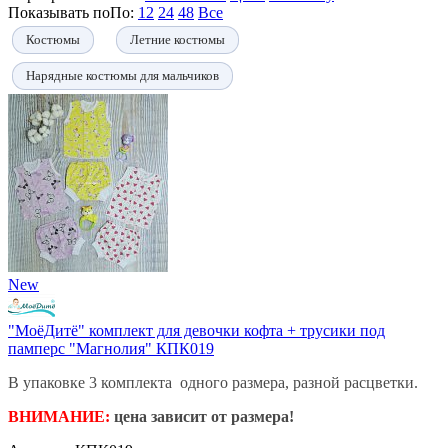
Показывать по
По
:
12
24
48
Все
Костюмы
Летние костюмы
Нарядные костюмы для мальчиков
New
"МоёДитё" комплект для девочки кофта + трусики под
памперс "Магнолия" КПК019
В упаковке 3 комплекта одного размера, разной расцветки.
ВНИМАНИЕ:
цена зависит от размера!