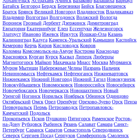
Архангельск
Астрахань
Ачинск
Балаково
Балашиха
Барнаул
Батайск
Белгород
Бердск
Березники
Бийск
Благовещенск
Братск
Брянск
Великий Новгород
Владивосток
Владикавказ
Владимир
Волгоград
Волгодонск
Волжский
Вологда
Воронеж
Грозный
Дербент
Дзержинск
Димитровград
Евпатория
Екатеринбург
Елец
Ессентуки
Железногорск
Златоуст
Иваново
Ижевск
Иркутск
Йошкар-Ола
Казань
Калининград
Калуга
Каменск-Уральский
Камышин
Каспийск
Кемерово
Керчь
Киров
Кисловодск
Ковров
Коломна
Комсомольск-на-Амуре
Кострома
Краснодар
Красноярск
Курган
Курск
Кызыл
Липецк
Люберцы
Магнитогорск
Майкоп
Махачкала
Миасс
Москва
Мурманск
Муром
Мытищи
Набережные Челны
Назрань
Нальчик
Невинномысск
Нефтекамск
Нефтеюганск
Нижневартовск
Нижнекамск
Нижний Новгород
Нижний Тагил
Новокузнецк
Новокуйбышевск
Новомосковск
Новороссийск
Новосибирск
Новочебоксарск
Новочеркасск
Новошахтинск
Новый
Уренгой
Ногинск
Норильск
Ноябрьск
Обнинск
Одинцово
Октябрьский
Омск
Орел
Оренбург
Орехово-Зуево
Орск
Пенза
Первоуральск
Пермь
Петрозаводск
Петропавловск-
Камчатский
Подольск
Прокопьевск
Псков
Пушкино
Пятигорск
Раменское
Ростов-
на-Дону
Рубцовск
Рыбинск
Рязань
Салават
Самара
Санкт-
Петербург
Саранск
Саратов
Севастополь
Северодвинск
Северск
Сергиев Посад
Серпухов
Симферополь
Смоленск