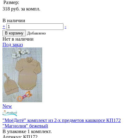
Размер:
318
руб. за компл.
В наличии
+
-
В корзину
Добавлено
Нет в наличии
Под заказ
New
"МоёДитё" комплект из 2-х предметов кашкорсе КП172
"Магнолия" бежевый
В упаковке 1 комплект.
Артикул: КП172