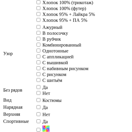
Хлопок 100% (трикотаж)
Хлопок 100% (футер)
Хлопок 95% + Лайкра 5%
Хлопок 95% + ПА 5%
Ажурный
В полосочку
В рубчик
Комбинированный
Однотонные
Узор
С аппликацией
С вышивкой
С набивным рисунком
С рисунком
С шитьём
Да
Без рядов
Нет
Вид
Костюмы
Нарядная
Да
Верхняя
Нет
Спортивные
Да