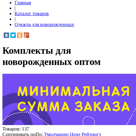
Главная
|
Каталог товаров
|
Одежда для новорожденных
Комплекты для
новорожденных оптом
Товаров:
137
Сортировать по
По
:
Умолчанию
Цене
Рейтингу