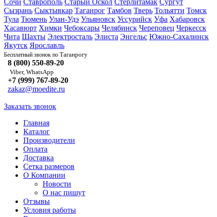
Сочи
Ставрополь
Старый Оскол
Стерлитамак
Сургут
Сызрань
Сыктывкар
Таганрог
Тамбов
Тверь
Тольятти
Томск
Тула
Тюмень
Улан-Удэ
Ульяновск
Уссурийск
Уфа
Хабаровск
Хасавюрт
Химки
Чебоксары
Челябинск
Череповец
Черкесск
Чита
Шахты
Электросталь
Элиста
Энгельс
Южно-Сахалинск
Якутск
Ярославль
Таганрогу
Бесплатный звонок по
8 (800) 550-89-20
Viber, WhatsApp
+7 (999) 767-89-20
zakaz@moedite.ru
Заказать звонок
Главная
Каталог
Производители
Оплата
Доставка
Сетка размеров
О Компании
Новости
О нас пишут
Отзывы
Условия работы