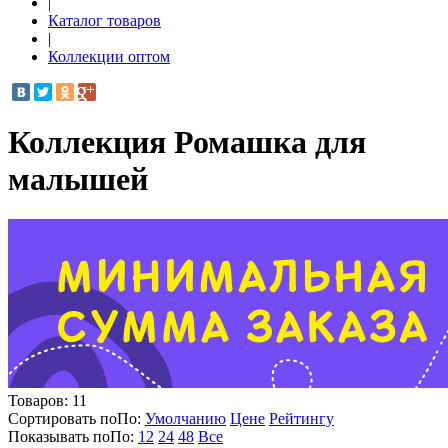
|
Каталог товаров
|
Коллекции оптом
Коллекция Ромашка для
малышей
Товаров:
11
Сортировать по
По
:
Умолчанию
Цене
Рейтингу
Показывать по
По
:
12
24
48
Все