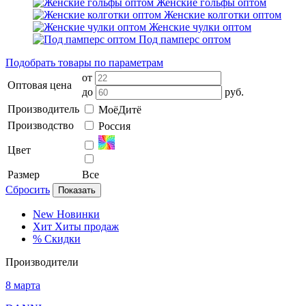
Женские гольфы оптом
Женские колготки оптом
Женские чулки оптом
Под памперс оптом
Подобрать товары по параметрам
от
Оптовая цена
до
руб.
Производитель
МоёДитё
Производство
Россия
Цвет
Размер
Все
Сбросить
Показать
New
Новинки
Хит
Хиты продаж
%
Скидки
Производители
8 марта