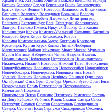
Архангельск
Астрахань
Ачинск
Балаково
Балашиха
Барнаул
Батайск
Белгород
Бердск
Березники
Бийск
Благовещенск
Братск
Брянск
Великий Новгород
Владивосток
Владикавказ
Владимир
Волгоград
Волгодонск
Волжский
Вологда
Воронеж
Грозный
Дербент
Дзержинск
Димитровград
Евпатория
Екатеринбург
Елец
Ессентуки
Железногорск
Златоуст
Иваново
Ижевск
Иркутск
Йошкар-Ола
Казань
Калининград
Калуга
Каменск-Уральский
Камышин
Каспийск
Кемерово
Керчь
Киров
Кисловодск
Ковров
Коломна
Комсомольск-на-Амуре
Кострома
Краснодар
Красноярск
Курган
Курск
Кызыл
Липецк
Люберцы
Магнитогорск
Майкоп
Махачкала
Миасс
Москва
Мурманск
Муром
Мытищи
Набережные Челны
Назрань
Нальчик
Невинномысск
Нефтекамск
Нефтеюганск
Нижневартовск
Нижнекамск
Нижний Новгород
Нижний Тагил
Новокузнецк
Новокуйбышевск
Новомосковск
Новороссийск
Новосибирск
Новочебоксарск
Новочеркасск
Новошахтинск
Новый
Уренгой
Ногинск
Норильск
Ноябрьск
Обнинск
Одинцово
Октябрьский
Омск
Орел
Оренбург
Орехово-Зуево
Орск
Пенза
Первоуральск
Пермь
Петрозаводск
Петропавловск-
Камчатский
Подольск
Прокопьевск
Псков
Пушкино
Пятигорск
Раменское
Ростов-
на-Дону
Рубцовск
Рыбинск
Рязань
Салават
Самара
Санкт-
Петербург
Саранск
Саратов
Севастополь
Северодвинск
Северск
Сергиев Посад
Серпухов
Симферополь
Смоленск