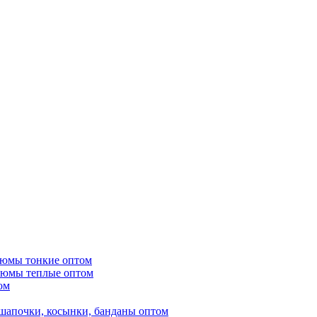
тюмы тонкие оптом
тюмы теплые оптом
ом
шапочки, косынки, банданы оптом