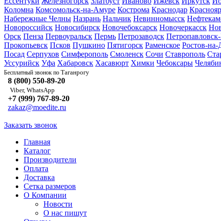
Ессентуки
Железногорск
Златоуст
Иваново
Ижевск
Иркутск
Йо
Коломна
Комсомольск-на-Амуре
Кострома
Краснодар
Краснояр
Набережные Челны
Назрань
Нальчик
Невинномысск
Нефтекам
Новороссийск
Новосибирск
Новочебоксарск
Новочеркасск
Но
Орск
Пенза
Первоуральск
Пермь
Петрозаводск
Петропавловск
Прокопьевск
Псков
Пушкино
Пятигорск
Раменское
Ростов-на-
Посад
Серпухов
Симферополь
Смоленск
Сочи
Ставрополь
Ста
Уссурийск
Уфа
Хабаровск
Хасавюрт
Химки
Чебоксары
Челяби
Таганрогу
Бесплатный звонок по
8 (800) 550-89-20
Viber, WhatsApp
+7 (999) 767-89-20
zakaz@moedite.ru
Заказать звонок
Главная
Каталог
Производители
Оплата
Доставка
Сетка размеров
О Компании
Новости
О нас пишут