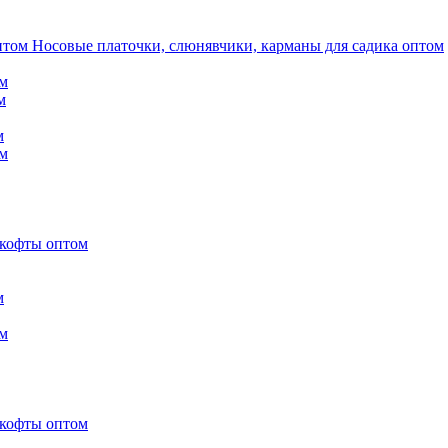
Носовые платочки, слюнявчики, карманы для садика оптом
м
м
м
м
 кофты оптом
м
м
 кофты оптом