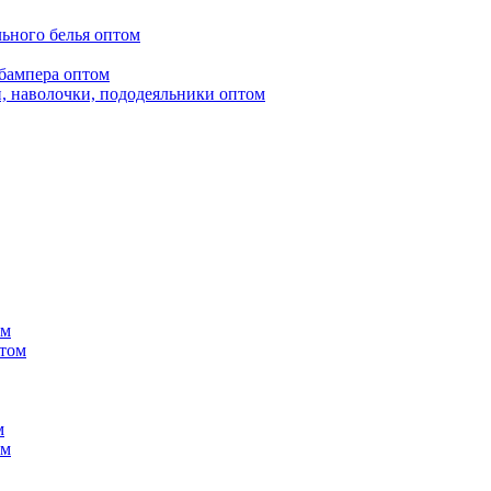
ьного белья оптом
бампера оптом
, наволочки, пододеяльники оптом
ом
птом
м
ом