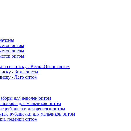
инезоны
метов оптом
метов оптом
метов оптом
 на выписку - Весна-Осень оптом
иску - Зима оптом
иску - Лето оптом
аборы для девочек оптом
 наборы для мальчиков оптом
е рубашечки для девочек оптом
ьные рубашечки для мальчиков оптом
ки, пелёнки оптом