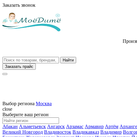
Заказать звонок
Произв
Заказать прайс
Выбор региона
Москва
close
Выберите ваш регион
Абакан
Альметьевск
Ангарск
Арзамас
Армавир
Артём
Арханге
Великий Новгород
Владивосток
Владикавказ
Владимир
Волго