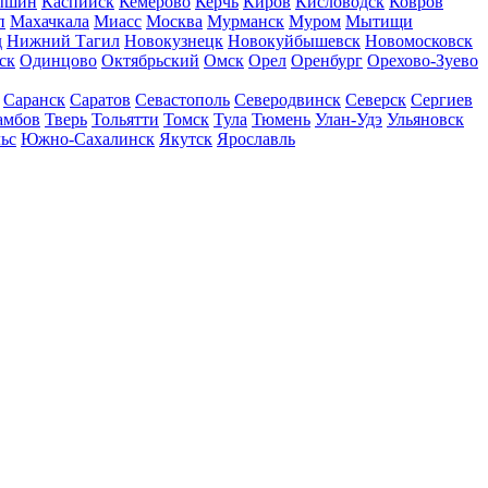
ышин
Каспийск
Кемерово
Керчь
Киров
Кисловодск
Ковров
п
Махачкала
Миасс
Москва
Мурманск
Муром
Мытищи
д
Нижний Тагил
Новокузнецк
Новокуйбышевск
Новомосковск
ск
Одинцово
Октябрьский
Омск
Орел
Оренбург
Орехово-Зуево
Саранск
Саратов
Севастополь
Северодвинск
Северск
Сергиев
амбов
Тверь
Тольятти
Томск
Тула
Тюмень
Улан-Удэ
Ульяновск
ьс
Южно-Сахалинск
Якутск
Ярославль