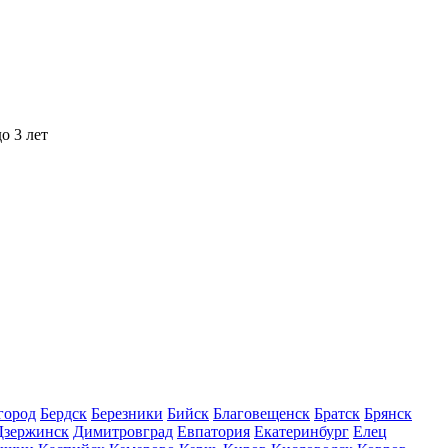
о 3 лет
город
Бердск
Березники
Бийск
Благовещенск
Братск
Брянск
Дзержинск
Димитровград
Евпатория
Екатеринбург
Елец