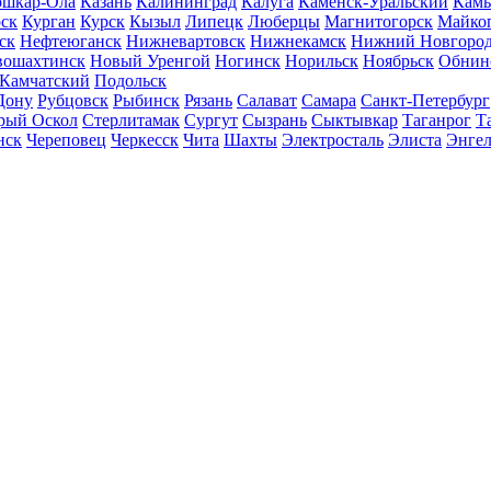
шкар-Ола
Казань
Калининград
Калуга
Каменск-Уральский
Кам
ск
Курган
Курск
Кызыл
Липецк
Люберцы
Магнитогорск
Майко
ск
Нефтеюганск
Нижневартовск
Нижнекамск
Нижний Новгоро
вошахтинск
Новый Уренгой
Ногинск
Норильск
Ноябрьск
Обнин
-Камчатский
Подольск
Дону
Рубцовск
Рыбинск
Рязань
Салават
Самара
Санкт-Петербург
рый Оскол
Стерлитамак
Сургут
Сызрань
Сыктывкар
Таганрог
Т
нск
Череповец
Черкесск
Чита
Шахты
Электросталь
Элиста
Энгел