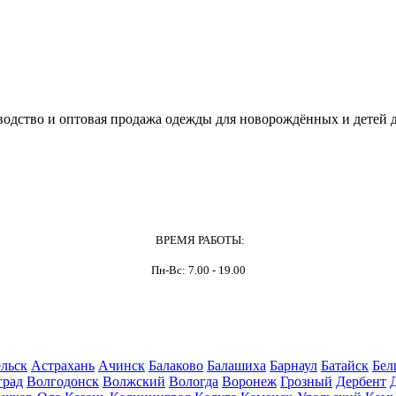
одство и оптовая продажа одежды для новорождённых и детей д
ВРЕМЯ РАБОТЫ:
Пн-Вс: 7.00 - 19.00
льск
Астрахань
Ачинск
Балаково
Балашиха
Барнаул
Батайск
Бел
град
Волгодонск
Волжский
Вологда
Воронеж
Грозный
Дербент