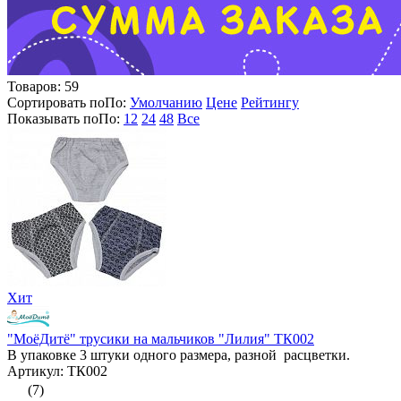
Товаров:
59
Сортировать по
По
:
Умолчанию
Цене
Рейтингу
Показывать по
По
:
12
24
48
Все
Хит
"МоёДитё" трусики на мальчиков "Лилия" ТК002
В упаковке 3 штуки одного размера, разной расцветки.
Артикул: ТК002
(7)