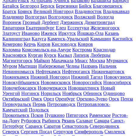
Архангельск
Астрахань
Ачинск
Балаково
Балашиха
Барнаул
Батайск
Белгород
Бердск
Березники
Бийск
Благовещенск
Братск
Брянск
Великий Новгород
Владивосток
Владикавказ
Владимир
Волгоград
Волгодонск
Волжский
Вологда
Воронеж
Грозный
Дербент
Дзержинск
Димитровград
Евпатория
Екатеринбург
Елец
Ессентуки
Железногорск
Златоуст
Иваново
Ижевск
Иркутск
Йошкар-Ола
Казань
Калининград
Калуга
Каменск-Уральский
Камышин
Каспийск
Кемерово
Керчь
Киров
Кисловодск
Ковров
Коломна
Комсомольск-на-Амуре
Кострома
Краснодар
Красноярск
Курган
Курск
Кызыл
Липецк
Люберцы
Магнитогорск
Майкоп
Махачкала
Миасс
Москва
Мурманск
Муром
Мытищи
Набережные Челны
Назрань
Нальчик
Невинномысск
Нефтекамск
Нефтеюганск
Нижневартовск
Нижнекамск
Нижний Новгород
Нижний Тагил
Новокузнецк
Новокуйбышевск
Новомосковск
Новороссийск
Новосибирск
Новочебоксарск
Новочеркасск
Новошахтинск
Новый
Уренгой
Ногинск
Норильск
Ноябрьск
Обнинск
Одинцово
Октябрьский
Омск
Орел
Оренбург
Орехово-Зуево
Орск
Пенза
Первоуральск
Пермь
Петрозаводск
Петропавловск-
Камчатский
Подольск
Прокопьевск
Псков
Пушкино
Пятигорск
Раменское
Ростов-
на-Дону
Рубцовск
Рыбинск
Рязань
Салават
Самара
Санкт-
Петербург
Саранск
Саратов
Севастополь
Северодвинск
Северск
Сергиев Посад
Серпухов
Симферополь
Смоленск