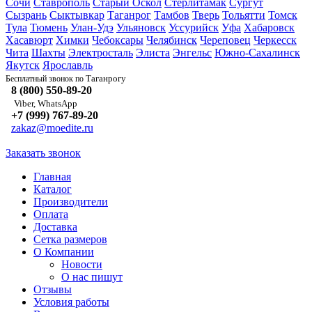
Сочи
Ставрополь
Старый Оскол
Стерлитамак
Сургут
Сызрань
Сыктывкар
Таганрог
Тамбов
Тверь
Тольятти
Томск
Тула
Тюмень
Улан-Удэ
Ульяновск
Уссурийск
Уфа
Хабаровск
Хасавюрт
Химки
Чебоксары
Челябинск
Череповец
Черкесск
Чита
Шахты
Электросталь
Элиста
Энгельс
Южно-Сахалинск
Якутск
Ярославль
Таганрогу
Бесплатный звонок по
8 (800) 550-89-20
Viber, WhatsApp
+7 (999) 767-89-20
zakaz@moedite.ru
Заказать звонок
Главная
Каталог
Производители
Оплата
Доставка
Сетка размеров
О Компании
Новости
О нас пишут
Отзывы
Условия работы