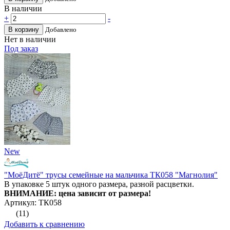
В наличии
+
-
В корзину
Добавлено
Нет в наличии
Под заказ
New
"МоёДитё" трусы семейные на мальчика ТК058 "Магнолия"
В упаковке 5 штук одного размера, разной расцветки.
ВНИМАНИЕ: цена зависит от размера!
Артикул: ТК058
(11)
Добавить к сравнению