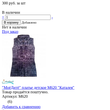
300
руб. за шт
В наличии
+
-
В корзину
Добавлено
Нет в наличии
Под заказ
"МоёДитё" платье детское М620 "Каталея"
Товар продаётся поштучно.
Артикул: М620
(6)
Добавить к сравнению