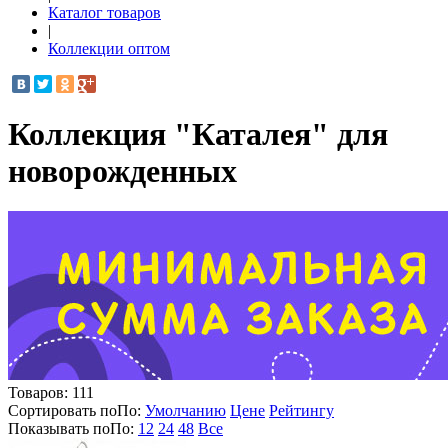
Каталог товаров
|
Коллекции оптом
Коллекция "Каталея" для
новорожденных
Товаров:
111
Сортировать по
По
:
Умолчанию
Цене
Рейтингу
Показывать по
По
:
12
24
48
Все