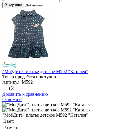
В корзину
Добавлено
"МоёДитё" платье детское М592 "Каталея"
Товар продаётся поштучно.
Артикул: М592
(5)
Добавить к сравнению
Отложить
"МоёДитё" платье детское М592 "Каталея"
Цвет:
Размер: