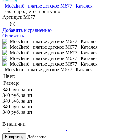
"МоёДитё" платье детское М677 "Каталея"
Товар продаётся поштучно.
Артикул: М677
(6)
Добавить к сравнению
Отложить
"МоёДитё" платье детское М677 "Каталея"
Цвет:
Размер:
340
руб. за шт
340
руб. за шт
340
руб. за шт
340
руб. за шт
340
руб. за шт
В наличии
+
-
В корзину
Добавлено