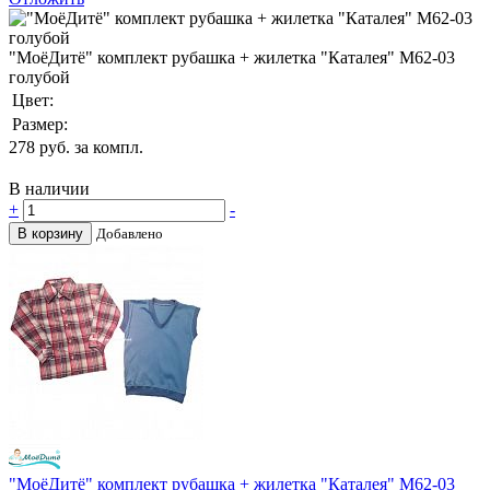
"МоёДитё" комплект рубашка + жилетка "Каталея" М62-03
голубой
Цвет:
Размер:
278
руб. за компл.
В наличии
+
-
В корзину
Добавлено
"МоёДитё" комплект рубашка + жилетка "Каталея" М62-03