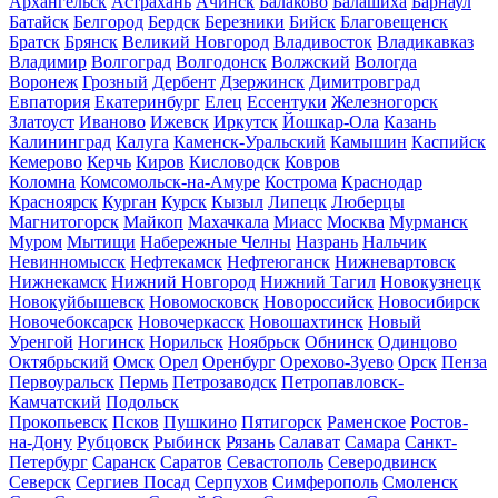
Архангельск
Астрахань
Ачинск
Балаково
Балашиха
Барнаул
Батайск
Белгород
Бердск
Березники
Бийск
Благовещенск
Братск
Брянск
Великий Новгород
Владивосток
Владикавказ
Владимир
Волгоград
Волгодонск
Волжский
Вологда
Воронеж
Грозный
Дербент
Дзержинск
Димитровград
Евпатория
Екатеринбург
Елец
Ессентуки
Железногорск
Златоуст
Иваново
Ижевск
Иркутск
Йошкар-Ола
Казань
Калининград
Калуга
Каменск-Уральский
Камышин
Каспийск
Кемерово
Керчь
Киров
Кисловодск
Ковров
Коломна
Комсомольск-на-Амуре
Кострома
Краснодар
Красноярск
Курган
Курск
Кызыл
Липецк
Люберцы
Магнитогорск
Майкоп
Махачкала
Миасс
Москва
Мурманск
Муром
Мытищи
Набережные Челны
Назрань
Нальчик
Невинномысск
Нефтекамск
Нефтеюганск
Нижневартовск
Нижнекамск
Нижний Новгород
Нижний Тагил
Новокузнецк
Новокуйбышевск
Новомосковск
Новороссийск
Новосибирск
Новочебоксарск
Новочеркасск
Новошахтинск
Новый
Уренгой
Ногинск
Норильск
Ноябрьск
Обнинск
Одинцово
Октябрьский
Омск
Орел
Оренбург
Орехово-Зуево
Орск
Пенза
Первоуральск
Пермь
Петрозаводск
Петропавловск-
Камчатский
Подольск
Прокопьевск
Псков
Пушкино
Пятигорск
Раменское
Ростов-
на-Дону
Рубцовск
Рыбинск
Рязань
Салават
Самара
Санкт-
Петербург
Саранск
Саратов
Севастополь
Северодвинск
Северск
Сергиев Посад
Серпухов
Симферополь
Смоленск