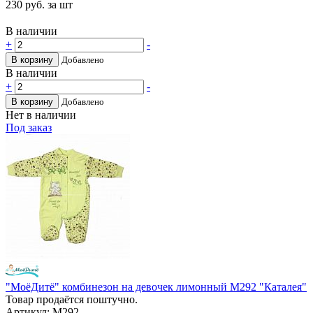
230
руб. за шт
В наличии
+
-
В корзину
Добавлено
В наличии
+
-
В корзину
Добавлено
Нет в наличии
Под заказ
"МоёДитё" комбинезон на девочек лимонный М292 "Каталея"
Товар продаётся поштучно.
Артикул: М292