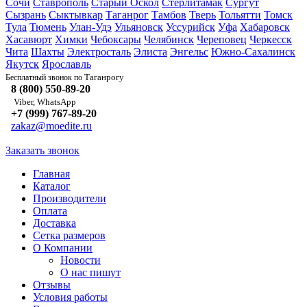
Сочи
Ставрополь
Старый Оскол
Стерлитамак
Сургут
Сызрань
Сыктывкар
Таганрог
Тамбов
Тверь
Тольятти
Томск
Тула
Тюмень
Улан-Удэ
Ульяновск
Уссурийск
Уфа
Хабаровск
Хасавюрт
Химки
Чебоксары
Челябинск
Череповец
Черкесск
Чита
Шахты
Электросталь
Элиста
Энгельс
Южно-Сахалинск
Якутск
Ярославль
Таганрогу
Бесплатный звонок по
8 (800) 550-89-20
Viber, WhatsApp
+7 (999) 767-89-20
zakaz@moedite.ru
Заказать звонок
Главная
Каталог
Производители
Оплата
Доставка
Сетка размеров
О Компании
Новости
О нас пишут
Отзывы
Условия работы