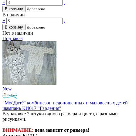
+
-
В корзину
Добавлено
В наличии
+
-
В корзину
Добавлено
Нет в наличии
Под заказ
New
"МоёДитё" комбинезон недоношенных и маловесных детей
шампань КИ017 "Гардения"
В упаковке 2 штуки одного размера и цвета, с разными
рисунками.
ВНИМАНИЕ:
цена зависит от размера!
Артикул: КИ017