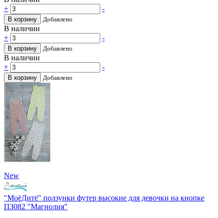
+
-
В корзину
Добавлено
В наличии
+
-
В корзину
Добавлено
В наличии
+
-
В корзину
Добавлено
New
"МоёДитё" ползунки футер высокие для девочки на кнопке
ПЗ082 "Магнолия"