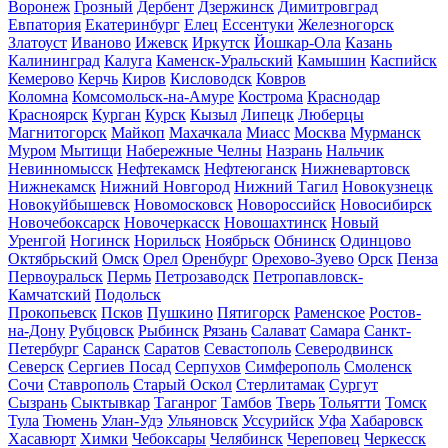
Воронеж
Грозный
Дербент
Дзержинск
Димитровград
Евпатория
Екатеринбург
Елец
Ессентуки
Железногорск
Златоуст
Иваново
Ижевск
Иркутск
Йошкар-Ола
Казань
Калининград
Калуга
Каменск-Уральский
Камышин
Каспийск
Кемерово
Керчь
Киров
Кисловодск
Ковров
Коломна
Комсомольск-на-Амуре
Кострома
Краснодар
Красноярск
Курган
Курск
Кызыл
Липецк
Люберцы
Магнитогорск
Майкоп
Махачкала
Миасс
Москва
Мурманск
Муром
Мытищи
Набережные Челны
Назрань
Нальчик
Невинномысск
Нефтекамск
Нефтеюганск
Нижневартовск
Нижнекамск
Нижний Новгород
Нижний Тагил
Новокузнецк
Новокуйбышевск
Новомосковск
Новороссийск
Новосибирск
Новочебоксарск
Новочеркасск
Новошахтинск
Новый
Уренгой
Ногинск
Норильск
Ноябрьск
Обнинск
Одинцово
Октябрьский
Омск
Орел
Оренбург
Орехово-Зуево
Орск
Пенза
Первоуральск
Пермь
Петрозаводск
Петропавловск-
Камчатский
Подольск
Прокопьевск
Псков
Пушкино
Пятигорск
Раменское
Ростов-
на-Дону
Рубцовск
Рыбинск
Рязань
Салават
Самара
Санкт-
Петербург
Саранск
Саратов
Севастополь
Северодвинск
Северск
Сергиев Посад
Серпухов
Симферополь
Смоленск
Сочи
Ставрополь
Старый Оскол
Стерлитамак
Сургут
Сызрань
Сыктывкар
Таганрог
Тамбов
Тверь
Тольятти
Томск
Тула
Тюмень
Улан-Удэ
Ульяновск
Уссурийск
Уфа
Хабаровск
Хасавюрт
Химки
Чебоксары
Челябинск
Череповец
Черкесск