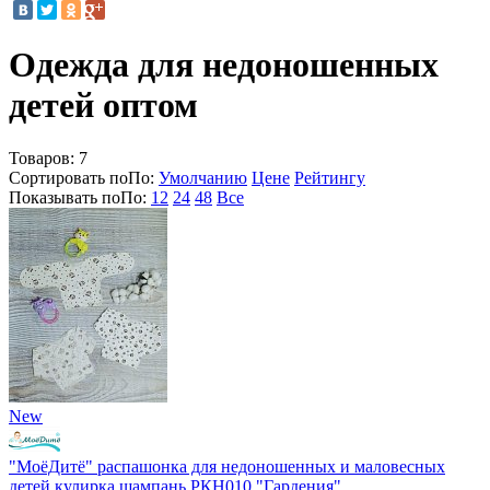
Одежда для недоношенных
детей оптом
Товаров:
7
Сортировать по
По
:
Умолчанию
Цене
Рейтингу
Показывать по
По
:
12
24
48
Все
New
"МоёДитё" распашонка для недоношенных и маловесных
детей кулирка шампань РКН010 "Гардения"