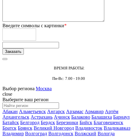
Введите символы с картинки
*
ВРЕМЯ РАБОТЫ:
Пн-Вс: 7.00 - 19.00
Выбор региона
Москва
close
Выберите ваш регион
Абакан
Альметьевск
Ангарск
Арзамас
Армавир
Артём
Архангельск
Астрахань
Ачинск
Балаково
Балашиха
Барнаул
Батайск
Белгород
Бердск
Березники
Бийск
Благовещенск
Братск
Брянск
Великий Новгород
Владивосток
Владикавказ
Владимир
Волгоград
Волгодонск
Волжский
Вологда