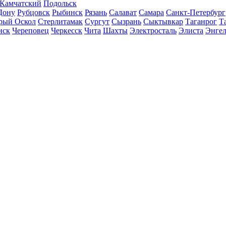
-Камчатский
Подольск
Дону
Рубцовск
Рыбинск
Рязань
Салават
Самара
Санкт-Петербург
рый Оскол
Стерлитамак
Сургут
Сызрань
Сыктывкар
Таганрог
Т
нск
Череповец
Черкесск
Чита
Шахты
Электросталь
Элиста
Энгел