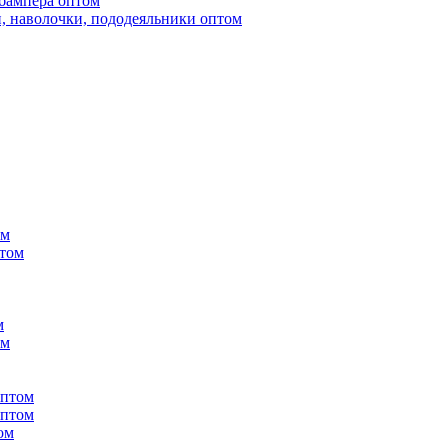
бампера оптом
, наволочки, пододеяльники оптом
ом
птом
м
ом
оптом
оптом
ом