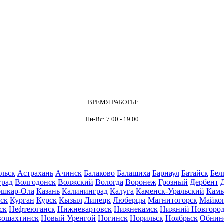
ВРЕМЯ РАБОТЫ:
Пн-Вс: 7.00 - 19.00
льск
Астрахань
Ачинск
Балаково
Балашиха
Барнаул
Батайск
Бел
град
Волгодонск
Волжский
Вологда
Воронеж
Грозный
Дербент
шкар-Ола
Казань
Калининград
Калуга
Каменск-Уральский
Кам
ск
Курган
Курск
Кызыл
Липецк
Люберцы
Магнитогорск
Майко
ск
Нефтеюганск
Нижневартовск
Нижнекамск
Нижний Новгоро
вошахтинск
Новый Уренгой
Ногинск
Норильск
Ноябрьск
Обнин