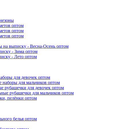
инезоны
метов оптом
метов оптом
метов оптом
 на выписку - Весна-Осень оптом
иску - Зима оптом
иску - Лето оптом
аборы для девочек оптом
 наборы для мальчиков оптом
е рубашечки для девочек оптом
ьные рубашечки для мальчиков оптом
ки, пелёнки оптом
ьного белья оптом