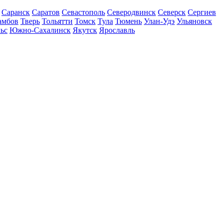
Саранск
Саратов
Севастополь
Северодвинск
Северск
Сергиев
амбов
Тверь
Тольятти
Томск
Тула
Тюмень
Улан-Удэ
Ульяновск
ьс
Южно-Сахалинск
Якутск
Ярославль