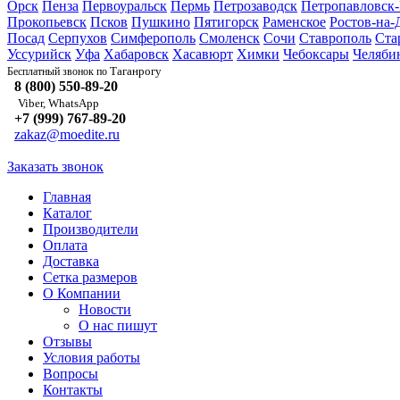
Орск
Пенза
Первоуральск
Пермь
Петрозаводск
Петропавловск
Прокопьевск
Псков
Пушкино
Пятигорск
Раменское
Ростов-на-
Посад
Серпухов
Симферополь
Смоленск
Сочи
Ставрополь
Ста
Уссурийск
Уфа
Хабаровск
Хасавюрт
Химки
Чебоксары
Челяби
Таганрогу
Бесплатный звонок по
8 (800) 550-89-20
Viber, WhatsApp
+7 (999) 767-89-20
zakaz@moedite.ru
Заказать звонок
Главная
Каталог
Производители
Оплата
Доставка
Сетка размеров
О Компании
Новости
О нас пишут
Отзывы
Условия работы
Вопросы
Контакты