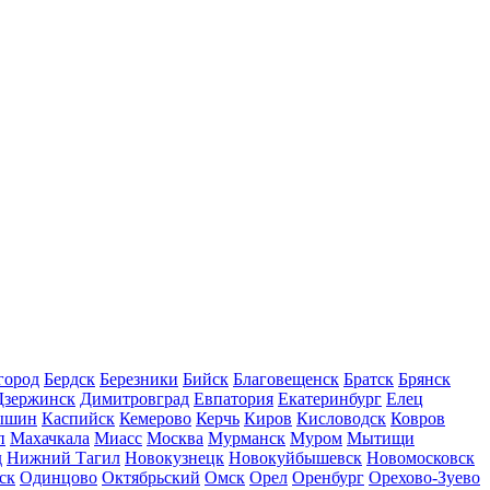
город
Бердск
Березники
Бийск
Благовещенск
Братск
Брянск
Дзержинск
Димитровград
Евпатория
Екатеринбург
Елец
ышин
Каспийск
Кемерово
Керчь
Киров
Кисловодск
Ковров
п
Махачкала
Миасс
Москва
Мурманск
Муром
Мытищи
д
Нижний Тагил
Новокузнецк
Новокуйбышевск
Новомосковск
ск
Одинцово
Октябрьский
Омск
Орел
Оренбург
Орехово-Зуево