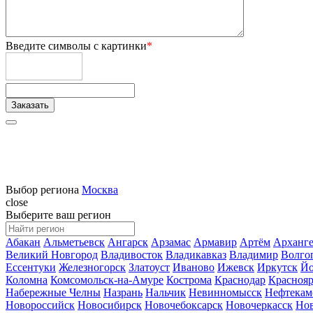
Введите символы с картинки
*
Выбор региона
Москва
close
Выберите ваш регион
Абакан
Альметьевск
Ангарск
Арзамас
Армавир
Артём
Арханге
Великий Новгород
Владивосток
Владикавказ
Владимир
Волго
Ессентуки
Железногорск
Златоуст
Иваново
Ижевск
Иркутск
Йо
Коломна
Комсомольск-на-Амуре
Кострома
Краснодар
Краснояр
Набережные Челны
Назрань
Нальчик
Невинномысск
Нефтекам
Новороссийск
Новосибирск
Новочебоксарск
Новочеркасск
Но