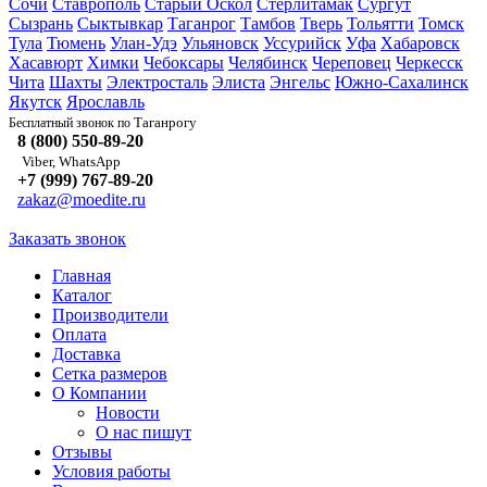
Сочи
Ставрополь
Старый Оскол
Стерлитамак
Сургут
Сызрань
Сыктывкар
Таганрог
Тамбов
Тверь
Тольятти
Томск
Тула
Тюмень
Улан-Удэ
Ульяновск
Уссурийск
Уфа
Хабаровск
Хасавюрт
Химки
Чебоксары
Челябинск
Череповец
Черкесск
Чита
Шахты
Электросталь
Элиста
Энгельс
Южно-Сахалинск
Якутск
Ярославль
Таганрогу
Бесплатный звонок по
8 (800) 550-89-20
Viber, WhatsApp
+7 (999) 767-89-20
zakaz@moedite.ru
Заказать звонок
Главная
Каталог
Производители
Оплата
Доставка
Сетка размеров
О Компании
Новости
О нас пишут
Отзывы
Условия работы