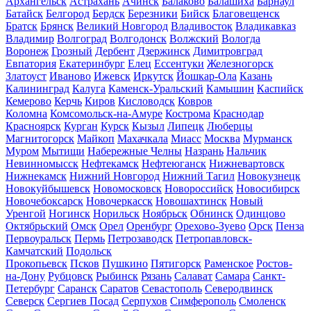
Архангельск
Астрахань
Ачинск
Балаково
Балашиха
Барнаул
Батайск
Белгород
Бердск
Березники
Бийск
Благовещенск
Братск
Брянск
Великий Новгород
Владивосток
Владикавказ
Владимир
Волгоград
Волгодонск
Волжский
Вологда
Воронеж
Грозный
Дербент
Дзержинск
Димитровград
Евпатория
Екатеринбург
Елец
Ессентуки
Железногорск
Златоуст
Иваново
Ижевск
Иркутск
Йошкар-Ола
Казань
Калининград
Калуга
Каменск-Уральский
Камышин
Каспийск
Кемерово
Керчь
Киров
Кисловодск
Ковров
Коломна
Комсомольск-на-Амуре
Кострома
Краснодар
Красноярск
Курган
Курск
Кызыл
Липецк
Люберцы
Магнитогорск
Майкоп
Махачкала
Миасс
Москва
Мурманск
Муром
Мытищи
Набережные Челны
Назрань
Нальчик
Невинномысск
Нефтекамск
Нефтеюганск
Нижневартовск
Нижнекамск
Нижний Новгород
Нижний Тагил
Новокузнецк
Новокуйбышевск
Новомосковск
Новороссийск
Новосибирск
Новочебоксарск
Новочеркасск
Новошахтинск
Новый
Уренгой
Ногинск
Норильск
Ноябрьск
Обнинск
Одинцово
Октябрьский
Омск
Орел
Оренбург
Орехово-Зуево
Орск
Пенза
Первоуральск
Пермь
Петрозаводск
Петропавловск-
Камчатский
Подольск
Прокопьевск
Псков
Пушкино
Пятигорск
Раменское
Ростов-
на-Дону
Рубцовск
Рыбинск
Рязань
Салават
Самара
Санкт-
Петербург
Саранск
Саратов
Севастополь
Северодвинск
Северск
Сергиев Посад
Серпухов
Симферополь
Смоленск