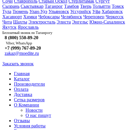
Сочи
Ставрополь
Старый Оскол
Стерлитамак
Сургут
Сызрань
Сыктывкар
Таганрог
Тамбов
Тверь
Тольятти
Томск
Тула
Тюмень
Улан-Удэ
Ульяновск
Уссурийск
Уфа
Хабаровск
Хасавюрт
Химки
Чебоксары
Челябинск
Череповец
Черкесск
Чита
Шахты
Электросталь
Элиста
Энгельс
Южно-Сахалинск
Якутск
Ярославль
Таганрогу
Бесплатный звонок по
8 (800) 550-89-20
Viber, WhatsApp
+7 (999) 767-89-20
zakaz@moedite.ru
Заказать звонок
Главная
Каталог
Производители
Оплата
Доставка
Сетка размеров
О Компании
Новости
О нас пишут
Отзывы
Условия работы