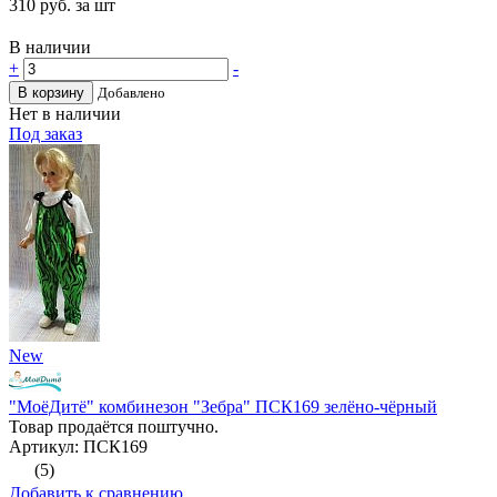
310
руб. за шт
В наличии
+
-
В корзину
Добавлено
Нет в наличии
Под заказ
New
"МоёДитё" комбинезон "Зебра" ПСК169 зелёно-чёрный
Товар продаётся поштучно.
Артикул: ПСК169
(5)
Добавить к сравнению