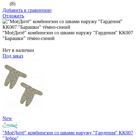
(8)
Добавить к сравнению
Отложить
"МоёДитё" комбинезон со швами наружу "Гардения" КК007
"Барашки" тёмно-синий
Нет в наличии
Под заказ
New
"МоёДитё" комбинезон со швами наружу "Гардения" КК007
"Зебра"