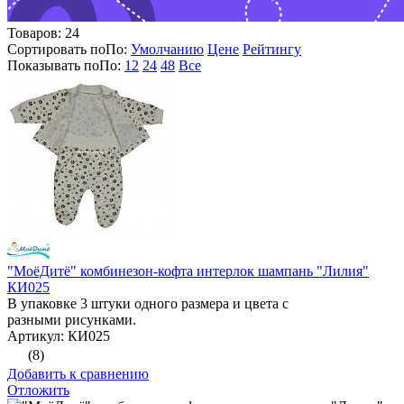
Товаров:
24
Сортировать по
По
:
Умолчанию
Цене
Рейтингу
Показывать по
По
:
12
24
48
Все
"МоёДитё" комбинезон-кофта интерлок шампань "Лилия"
КИ025
В упаковке 3 штуки одного размера и цвета с
разными рисунками.
Артикул: КИ025
(8)
Добавить к сравнению
Отложить