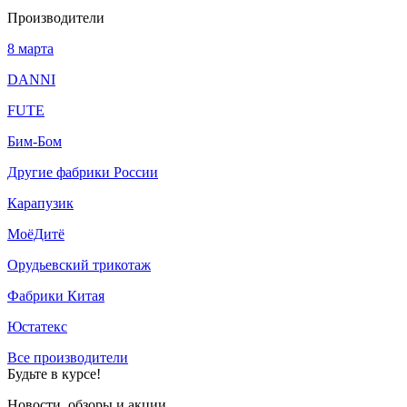
Производители
8 марта
DANNI
FUTE
Бим-Бом
Другие фабрики России
Карапузик
МоёДитё
Орудьевский трикотаж
Фабрики Китая
Юстатекс
Все производители
Будьте в курсе!
Новости, обзоры и акции