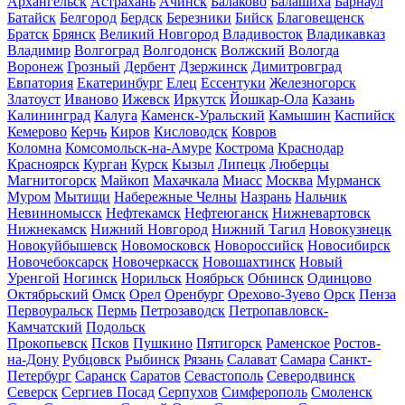
Архангельск
Астрахань
Ачинск
Балаково
Балашиха
Барнаул
Батайск
Белгород
Бердск
Березники
Бийск
Благовещенск
Братск
Брянск
Великий Новгород
Владивосток
Владикавказ
Владимир
Волгоград
Волгодонск
Волжский
Вологда
Воронеж
Грозный
Дербент
Дзержинск
Димитровград
Евпатория
Екатеринбург
Елец
Ессентуки
Железногорск
Златоуст
Иваново
Ижевск
Иркутск
Йошкар-Ола
Казань
Калининград
Калуга
Каменск-Уральский
Камышин
Каспийск
Кемерово
Керчь
Киров
Кисловодск
Ковров
Коломна
Комсомольск-на-Амуре
Кострома
Краснодар
Красноярск
Курган
Курск
Кызыл
Липецк
Люберцы
Магнитогорск
Майкоп
Махачкала
Миасс
Москва
Мурманск
Муром
Мытищи
Набережные Челны
Назрань
Нальчик
Невинномысск
Нефтекамск
Нефтеюганск
Нижневартовск
Нижнекамск
Нижний Новгород
Нижний Тагил
Новокузнецк
Новокуйбышевск
Новомосковск
Новороссийск
Новосибирск
Новочебоксарск
Новочеркасск
Новошахтинск
Новый
Уренгой
Ногинск
Норильск
Ноябрьск
Обнинск
Одинцово
Октябрьский
Омск
Орел
Оренбург
Орехово-Зуево
Орск
Пенза
Первоуральск
Пермь
Петрозаводск
Петропавловск-
Камчатский
Подольск
Прокопьевск
Псков
Пушкино
Пятигорск
Раменское
Ростов-
на-Дону
Рубцовск
Рыбинск
Рязань
Салават
Самара
Санкт-
Петербург
Саранск
Саратов
Севастополь
Северодвинск
Северск
Сергиев Посад
Серпухов
Симферополь
Смоленск