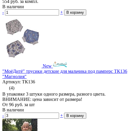
554
руб.
за компл.
В наличии
-
+
В корзину
New
"МоёДитё" трусики детские для мальчика под памперс ТК136
"Магнолия"
Артикул: ТК136
(4)
В упаковке 3 штуки одного размера, разного цвета.
ВНИМАНИЕ: цена зависит от размера!
От
96
руб.
за шт
В наличии
-
+
В корзину