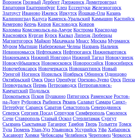
Воронеж
Грозный
Дербент
Дзержинск
Димитровград
Евпатория
Екатеринбург
Елец
Ессентуки
Железногорск
Златоуст
Иваново
Ижевск
Иркутск
Йошкар-Ола
Казань
Калининград
Калуга
Каменск-Уральский
Камышин
Каспийск
Кемерово
Керчь
Киров
Кисловодск
Ковров
Коломна
Комсомольск-на-Амуре
Кострома
Краснодар
Красноярск
Курган
Курск
Кызыл
Липецк
Люберцы
Магнитогорск
Майкоп
Махачкала
Миасс
Москва
Мурманск
Муром
Мытищи
Набережные Челны
Назрань
Нальчик
Невинномысск
Нефтекамск
Нефтеюганск
Нижневартовск
Нижнекамск
Нижний Новгород
Нижний Тагил
Новокузнецк
Новокуйбышевск
Новомосковск
Новороссийск
Новосибирск
Новочебоксарск
Новочеркасск
Новошахтинск
Новый
Уренгой
Ногинск
Норильск
Ноябрьск
Обнинск
Одинцово
Октябрьский
Омск
Орел
Оренбург
Орехово-Зуево
Орск
Пенза
Первоуральск
Пермь
Петрозаводск
Петропавловск-
Камчатский
Подольск
Прокопьевск
Псков
Пушкино
Пятигорск
Раменское
Ростов-
на-Дону
Рубцовск
Рыбинск
Рязань
Салават
Самара
Санкт-
Петербург
Саранск
Саратов
Севастополь
Северодвинск
Северск
Сергиев Посад
Серпухов
Симферополь
Смоленск
Сочи
Ставрополь
Старый Оскол
Стерлитамак
Сургут
Сызрань
Сыктывкар
Таганрог
Тамбов
Тверь
Тольятти
Томск
Тула
Тюмень
Улан-Удэ
Ульяновск
Уссурийск
Уфа
Хабаровск
Хасавюрт
Химки
Чебоксары
Челябинск
Череповец
Черкесск