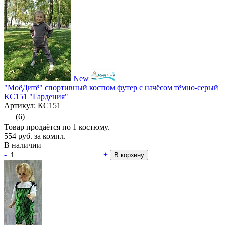
New
"МоёДитё" спортивный костюм футер с начёсом тёмно-серый
КС151 "Гардения"
Артикул: КС151
(6)
Товар продаётся по 1 костюму.
554
руб.
за компл.
В наличии
-
+
В корзину