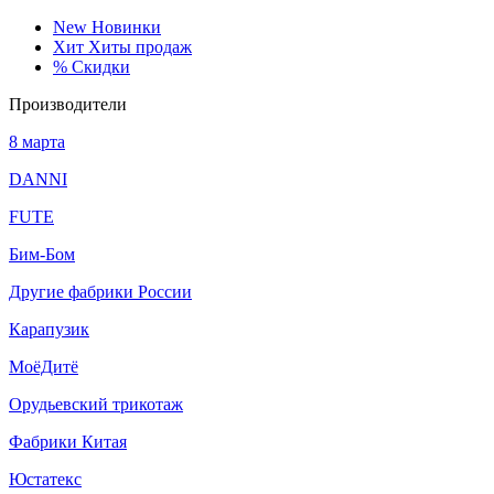
New
Новинки
Хит
Хиты продаж
%
Скидки
Производители
8 марта
DANNI
FUTE
Бим-Бом
Другие фабрики России
Карапузик
МоёДитё
Орудьевский трикотаж
Фабрики Китая
Юстатекс