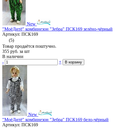
New
"МоёДитё" комбинезон "Зебра" ПСК169 зелёно-чёрный
Артикул: ПСК169
(5)
Товар продаётся поштучно.
355
руб.
за шт
В наличии
-
+
В корзину
New
"МоёДитё" комбинезон "Зебра" ПСК169 бело-чёрный
Артикул: ПСК169