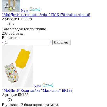
New
"МоёДитё" песочник "Зебра" ПСК178 зелёно-чёрный
Артикул: ПСК178
(10)
Товар продаётся поштучно.
203
руб.
за шт
В наличии
-
+
В корзину
New
"МоёДитё" боди-майка "Магнолия" БК183
Артикул: БК183
(7)
В упаковке 2 боди одного размера.