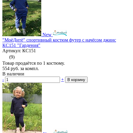
New
"МоёДитё" спортивный костюм футер с начёсом джинс
КС151 "Гардения"
Артикул: КС151
(9)
Товар продаётся по 1 костюму.
554
руб.
за компл.
В наличии
-
+
В корзину