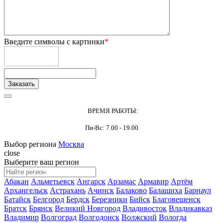
Введите символы с картинки
*
ВРЕМЯ РАБОТЫ:
Пн-Вс: 7.00 - 19.00
Выбор региона
Москва
close
Выберите ваш регион
Абакан
Альметьевск
Ангарск
Арзамас
Армавир
Артём
Архангельск
Астрахань
Ачинск
Балаково
Балашиха
Барнаул
Батайск
Белгород
Бердск
Березники
Бийск
Благовещенск
Братск
Брянск
Великий Новгород
Владивосток
Владикавказ
Владимир
Волгоград
Волгодонск
Волжский
Вологда