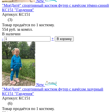
New
"МоёДитё" спортивный костюм футер с начёсом тёмно-синий
КС151 "Гардения"
Артикул: КС151
(3)
Товар продаётся по 1 костюму.
554
руб.
за компл.
В наличии
-
+
В корзину
New
"МоёДитё" спортивный костюм футер с начёсом лазурный
КС151 "Гардения"
Артикул: КС151
(6)
Товар продаётся по 1 костюму.