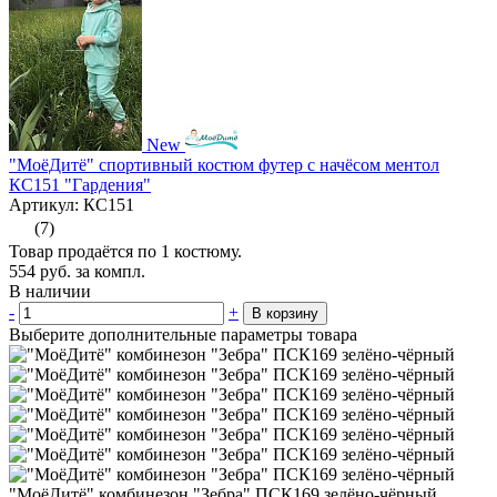
New
"МоёДитё" спортивный костюм футер с начёсом ментол
КС151 "Гардения"
Артикул: КС151
(7)
Товар продаётся по 1 костюму.
554
руб.
за компл.
В наличии
-
+
В корзину
Выберите дополнительные параметры товара
"МоёДитё" комбинезон "Зебра" ПСК169 зелёно-чёрный