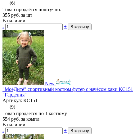
(6)
Товар продаётся поштучно.
355
руб.
за шт
В наличии
-
+
В корзину
New
"МоёДитё" спортивный костюм футер с начёсом хаки КС151
"Гардения"
Артикул: КС151
(9)
Товар продаётся по 1 костюму.
554
руб.
за компл.
В наличии
-
+
В корзину