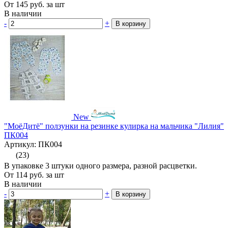
От
145
руб.
за шт
В наличии
-
+
В корзину
New
"МоёДитё" ползунки на резинке кулирка на мальчика "Лилия"
ПК004
Артикул: ПК004
(23)
В упаковке 3 штуки одного размера, разной расцветки.
От
114
руб.
за шт
В наличии
-
+
В корзину